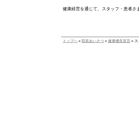
健康経営を通じて、スタッフ・患者さ
トップへ
»
院長あいさつ
»
健康優良宣言
» 