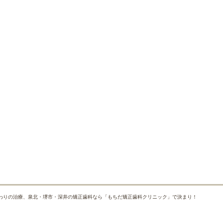
わりの治療、泉北・堺市・深井の矯正歯科なら「もちだ矯正歯科クリニック」で決まり！