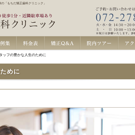
療の「もちだ矯正歯科クリニック」
24時間WEB予約
スタッフの豊かな人生のために
料金表
矯正Q＆A
院内ツアー
アクセス・
のために