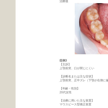
治療後
症例3
【主訴】
上顎前突、口が閉じにくい
【診断名または主な症状】
上顎前突、正中ズレ（下顎が右側に
【年齢・性別】
20代女性
【治療に用いた主な装置】
マウスピース型矯正装置