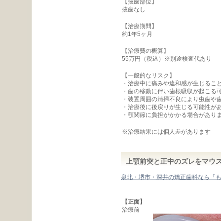
【抜歯部位】
抜歯なし
【治療期間】
約1年5ヶ月
【治療費の概算】
55万円（税込）※別途検査代あり
【一般的なリスク】
・治療中に痛みや違和感が生じるこ
・歯の移動に伴い歯根吸収が起こる
・装置周囲の清掃不良により虫歯や
・治療後に後戻りが生じる可能性が
・顎関節に負担がかかる場合があり
※治療結果には個人差があります
上顎前突と正中のズレをマウ
泉北・堺市・深井の矯正歯科なら「
【正面】
治療前