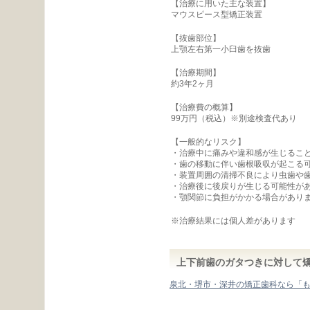
【治療に用いた主な装置】
マウスピース型矯正装置
【抜歯部位】
上顎左右第一小臼歯を抜歯
【治療期間】
約3年2ヶ月
【治療費の概算】
99万円（税込）※別途検査代あり
【一般的なリスク】
・治療中に痛みや違和感が生じるこ
・歯の移動に伴い歯根吸収が起こる
・装置周囲の清掃不良により虫歯や
・治療後に後戻りが生じる可能性が
・顎関節に負担がかかる場合があり
※治療結果には個人差があります
上下前歯のガタつきに対して
泉北・堺市・深井の矯正歯科なら「