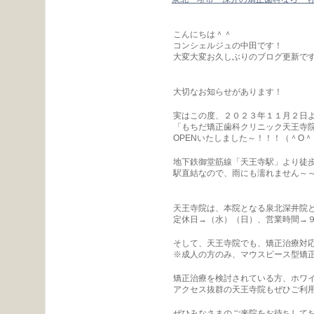
こんにちは＾＾
コンシェルジュの中田です！
大変大変お久しぶりのブログ更新で
大切なお知らせがあります！
実はこの度、２０２３年１１月２日
「もちだ矯正歯科クリニック天王寺
OPENいたしました～！！！（＾O＾
地下鉄御堂筋線「天王寺駅」より徒歩
駅直結なので、雨にも濡れません～～
天王寺院は、本院となる泉北深井院
定休日→（水）（日）、営業時間→
そして、天王寺院でも、矯正治療対
※成人の方のみ、マウスピース型矯
矯正治療を検討されている方、ホワ
アクセス抜群の天王寺院もぜひご利
ぜひみなさまのご来院をお待ちしてお