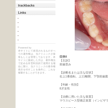
trackbacks
Links
Powered by
本サイトにて表現されるものすべ
ての著作権は、当クリニックが保
症例4
有もしくは管理しております。本
サイトに接続した方は、著作権法
【主訴】
で定める非営利目的で使用する場
前歯歪み
合に限り、当クリニックの著作権
表示を付すことを条件に、これを
【診断名または主な症状】
複製することができます。
右上1番捻転、上11離開、下顎前歯
【年齢・性別】
8才女性
【治療に用いた主な装置】
マウスピース型矯正装置（インビザ