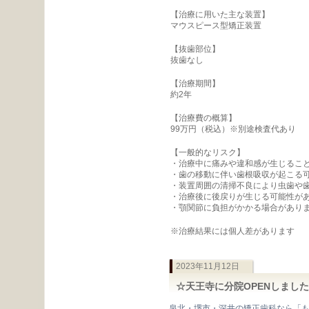
【治療に用いた主な装置】
マウスピース型矯正装置
【抜歯部位】
抜歯なし
【治療期間】
約2年
【治療費の概算】
99万円（税込）※別途検査代あり
【一般的なリスク】
・治療中に痛みや違和感が生じるこ
・歯の移動に伴い歯根吸収が起こる
・装置周囲の清掃不良により虫歯や
・治療後に後戻りが生じる可能性が
・顎関節に負担がかかる場合があり
※治療結果には個人差があります
2023年11月12日
☆天王寺に分院OPENしまし
泉北・堺市・深井の矯正歯科なら「