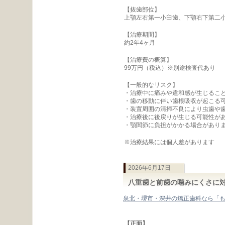
【抜歯部位】
上顎左右第一小臼歯、下顎右下第二
【治療期間】
約2年4ヶ月
【治療費の概算】
99万円（税込）※別途検査代あり
【一般的なリスク】
・治療中に痛みや違和感が生じるこ
・歯の移動に伴い歯根吸収が起こる
・装置周囲の清掃不良により虫歯や
・治療後に後戻りが生じる可能性が
・顎関節に負担がかかる場合があり
※治療結果には個人差があります
2026年6月17日
八重歯と前歯の噛みにくさに
泉北・堺市・深井の矯正歯科なら「
【正面】