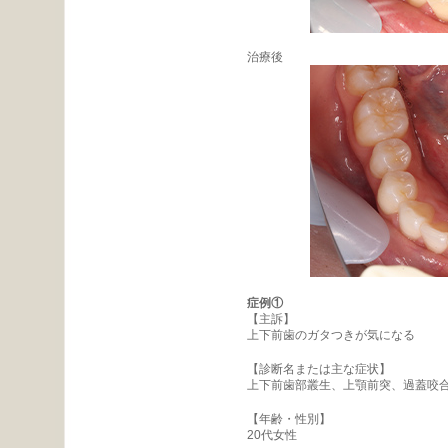
治療後
症例①
【主訴】
上下前歯のガタつきが気になる
【診断名または主な症状】
上下前歯部叢生、上顎前突、過蓋咬
【年齢・性別】
20代女性