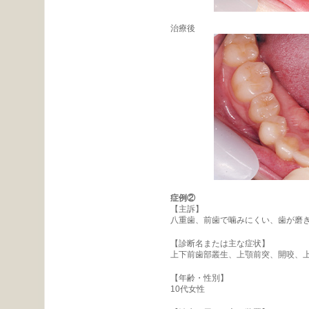
治療後
症例②
【主訴】
八重歯、前歯で噛みにくい、歯が磨
【診断名または主な症状】
上下前歯部叢生、上顎前突、開咬、
【年齢・性別】
10代女性