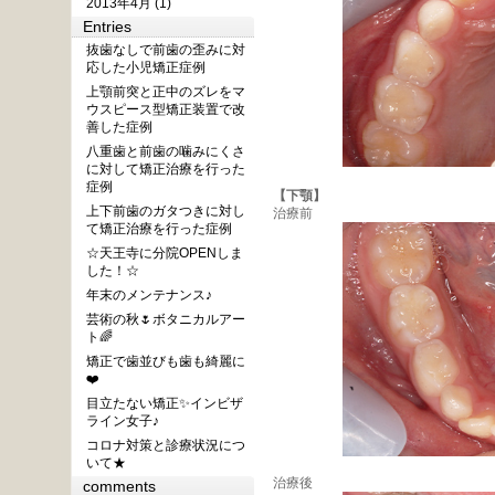
2013年4月 (1)
Entries
抜歯なしで前歯の歪みに対
応した小児矯正症例
上顎前突と正中のズレをマ
ウスピース型矯正装置で改
善した症例
八重歯と前歯の噛みにくさ
に対して矯正治療を行った
症例
【下顎】
上下前歯のガタつきに対し
治療前
て矯正治療を行った症例
☆天王寺に分院OPENしま
した！☆
年末のメンテナンス♪
芸術の秋🌷ボタニカルアー
ト🌈
矯正で歯並びも歯も綺麗に
❤️
目立たない矯正✨インビザ
ライン女子♪
コロナ対策と診療状況につ
いて★
治療後
comments