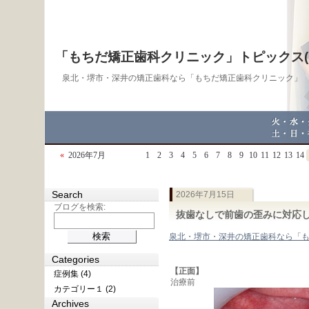
「もちだ矯正歯科クリニック」トピックス(bl
泉北・堺市・深井の矯正歯科なら「もちだ矯正歯科クリニック」
«
2026年7月
1
2
3
4
5
6
7
8
9
10
11
12
13
14
Search
2026年7月15日
ブログを検索:
抜歯なしで前歯の歪みに対応
泉北・堺市・深井の矯正歯科なら「
Categories
【正面】
症例集 (4)
治療前
カテゴリー１ (2)
Archives