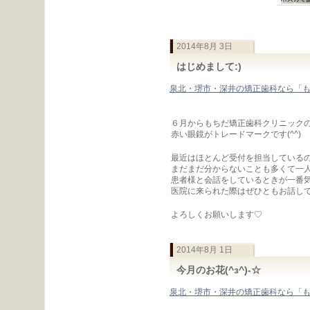
2014年8月 3日
はじめまして:)
泉北・堺市・深井の矯正歯科なら「
６月からもちだ矯正歯科クリニック
赤い眼鏡がトレードマークです(^^)
最近はほとんど受付を担当している
まだまだ分からないことも多くて一
患者様と会話をしているときが一番
医院に来られた際はぜひともお話し
よろしくお願いします♡
2014年8月 1日
今月のお花(^з^)-☆
泉北・堺市・深井の矯正歯科なら「