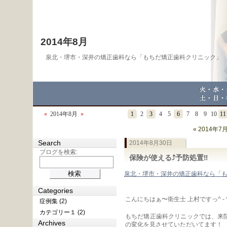
2014年8月
泉北・堺市・深井の矯正歯科なら「もちだ矯正歯科クリニック」
«
2014年8月
»
1
2
3
4
5
6
7
8
9
10
11
« 2014年7
Search
2014年8月30日
ブログを検索:
保険が使える⤴︎予防処置‼︎
泉北・堺市・深井の矯正歯科なら「
Categories
こんにちはぁ〜衛生士 上村ですっ^ - 
症例集 (2)
カテゴリー１ (2)
もちだ矯正歯科クリニックでは、来
Archives
の変化を見させていただいてます！