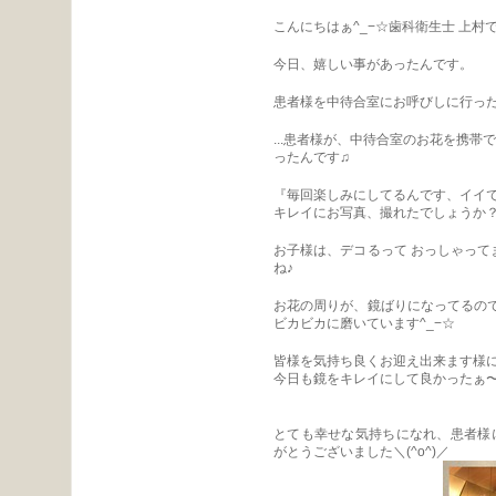
こんにちはぁ^_−☆歯科衛生士 上村
今日、嬉しい事があったんです。
患者様を中待合室にお呼びしに行ったら
...患者様が、中待合室のお花を携帯
ったんです♫
『毎回楽しみにしてるんです、イイ
キレイにお写真、撮れたでしょうか
お子様は、デコるって おっしゃっ
ね♪
お花の周りが、鏡ばりになってるの
ビカビカに磨いています^_−☆
皆様を気持ち良くお迎え出来ます様
今日も鏡をキレイにして良かったぁ
とても幸せな気持ちになれ、患者様
がとうございました＼(^o^)／