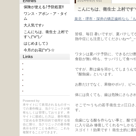
Entries
2014年8月 6日
保険が使える⤴︎予防処置‼︎
こんにちは、衛生士 上村です＼(
ワンス・アポン・ア・タイ
ム
泉北・堺市・深井の矯正歯科なら「
大人気です♪
こんにちは、衛生士 上村で
皆様、毎日 暑いですが、夏バテして
す＼(^o^)／
熱中症にも注意してくださいね〜^_−
はじめまして:)
今月のお花(^з^)-☆
ワタシは夏バテ予防に、できるだけ酢
Links
食欲が無い時も、サッパリして食べ
ですが、酢は歯を溶かしてしまうんで
『酸蝕歯』といいます。
お酢だけでなく、果物やポ○リ、ビ
体には良くても、歯は危険にさらされて
Powered by
本サイトにて表現されるものすべ
そこで〜うちの若手衛生士♫江口さ
ての著作権は、当クリニックが保
す。
有もしくは管理しております。本
サイトに接続した方は、著作権法
虫歯になる酸を作らない事と、酸で
で定める非営利目的で使用する場
合に限り、当クリニックの著作権
に入り込み 修復してくれる〜しかも
表示を付すことを条件に、これを
スゴイ！！効果です！ 衛生士的に素晴
複製することができます。