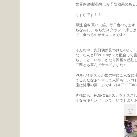
世界保健機関WHOが予防効果のある
さすがです！！
早速 全味買い（笑）毎日食べてます
ちなみに、もちだスタッフ一押しは
て、食べるのがオススメです♪
そんな中、先日偶然見つけたのが、
な、なんとPOs-Ｃaポスカ配合って
ちょっと、いや、かなり興奮＆感動して
二匹とも喜んで食べてました♪
POs-Ｃaポスカが世の中にこんな
てるんだなぁ〜☆って人間もワンコ
歯は健康の第一歩ですヾ(＠⌒ー⌒＠)
皆様にも、POs-Ｃaポスカをオスス
今ならキャンペーンで、いつもよりお安