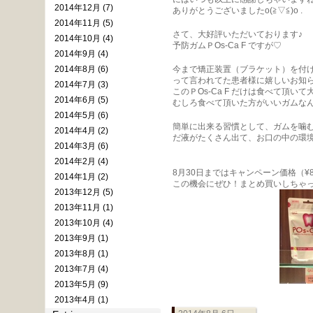
2014年12月 (7)
ありがとうございましたo(≧▽≦)o .
2014年11月 (5)
さて、大好評いただいております♪
2014年10月 (4)
予防ガムＰOs-Ca F ですが♡
2014年9月 (4)
2014年8月 (6)
今まで矯正装置（ブラケット）を付
って言われてた患者様に嬉しいお知
2014年7月 (3)
このＰOs-Ca F だけは食べて頂い
2014年6月 (5)
むしろ食べて頂いた方がいいガムなん
2014年5月 (6)
簡単に出来る習慣として、ガムを噛
2014年4月 (2)
だ液がたくさん出て、お口の中の環
2014年3月 (6)
2014年2月 (4)
8月30日まではキャンペーン価格（¥8
2014年1月 (2)
この機会にぜひ！まとめ買いしちゃってく
2013年12月 (5)
2013年11月 (1)
2013年10月 (4)
2013年9月 (1)
2013年8月 (1)
2013年7月 (4)
2013年5月 (9)
2013年4月 (1)