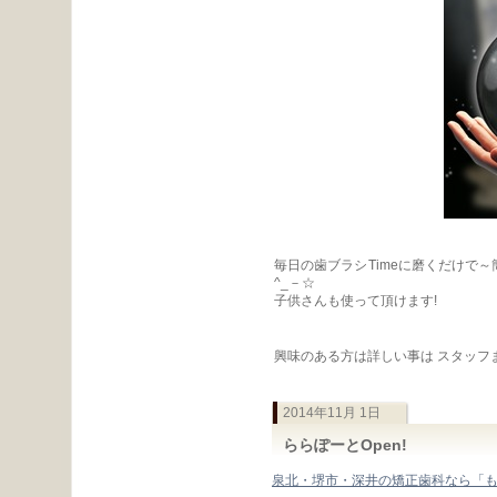
毎日の歯ブラシTimeに磨くだけで
^_－☆
子供さんも使って頂けます!
興味のある方は詳しい事は スタッフまで
2014年11月 1日
ららぽーとOpen!
泉北・堺市・深井の矯正歯科なら「