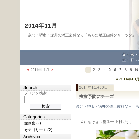
2014年11月
泉北・堺市・深井の矯正歯科なら「もちだ矯正歯科クリニック」
«
2014年11月
»
1
2
3
4
5
6
7
8
9
10
« 2014年10
Search
2014年11月30日
ブログを検索:
虫歯予防にチーズ
泉北・堺市・深井の矯正歯科なら「
Categories
こんにちはぁ～衛生士 上村です。
症例集 (2)
カテゴリー１ (2)
Archives