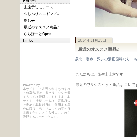
Entries
虫歯予防にチーズ
久しぶりのエギング♫
癒し❤️
最近のオススメ商品♫
ららぽーとOpen!
Links
2014年11月15日
最近のオススメ商品♫
泉北・堺市・深井の矯正歯科なら「
こんにちは、衛生士上村です。
最近のワタシのヒット商品は コレです
Powered by
本サイトにて表現されるものすべ
ての著作権は、当クリニックが保
有もしくは管理しております。本
サイトに接続した方は、著作権法
で定める非営利目的で使用する場
合に限り、当クリニックの著作権
表示を付すことを条件に、これを
複製することができます。