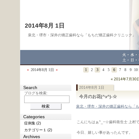
2014年8月 1日
泉北・堺市・深井の矯正歯科なら「もちだ矯正歯科クリニック」
«
2014年8月 1日
»
1
2
3
4
5
6
7
8
9
10
« 2014年7月30
Search
2014年8月 1日
ブログを検索:
今月のお花(^з^)-☆
泉北・堺市・深井の矯正歯科なら「
Categories
こんにちはぁ^_−☆歯科衛生士 上村
症例集 (2)
カテゴリー１ (2)
今日、嬉しい事があったんです。
Archives