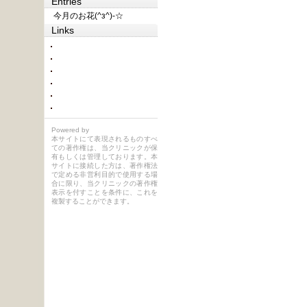
Entries
今月のお花(^з^)-☆
Links
Powered by
本サイトにて表現されるものすべ
ての著作権は、当クリニックが保
有もしくは管理しております。本
サイトに接続した方は、著作権法
で定める非営利目的で使用する場
合に限り、当クリニックの著作権
表示を付すことを条件に、これを
複製することができます。