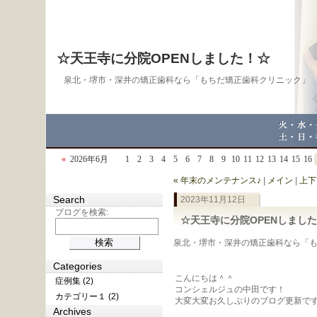
☆天王寺に分院OPENしました！☆
泉北・堺市・深井の矯正歯科なら「もちだ矯正歯科クリニック」
«
2026年6月
1
2
3
4
5
6
7
8
9
10
11
12
13
14
15
16
« 年末のメンテナンス♪
|
メイン
|
上下
Search
2023年11月12日
ブログを検索:
☆天王寺に分院OPENしまし
泉北・堺市・深井の矯正歯科なら「もちだ
Categories
こんにちは＾＾
症例集 (2)
コンシェルジュの中田です！
カテゴリー１ (2)
大変大変お久しぶりのブログ更新で
Archives