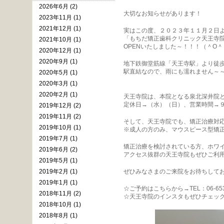
2026年6月 (2)
大切なお知らせがあります！
2023年11月 (1)
2021年12月 (1)
実はこの度、２０２３年１１月２日
「もちだ矯正歯科クリニック天王寺
2021年10月 (1)
OPENいたしました～！！！（＾O＾
2020年12月 (1)
2020年9月 (1)
地下鉄御堂筋線「天王寺駅」より徒歩
駅直結なので、雨にも濡れません～～
2020年5月 (1)
2020年3月 (1)
2020年2月 (1)
天王寺院は、本院となる泉北深井院
定休日→（水）（日）、営業時間→
2019年12月 (2)
2019年11月 (2)
そして、天王寺院でも、矯正治療対
2019年10月 (1)
※成人の方のみ、マウスピース型矯
2019年7月 (1)
矯正治療を検討されている方、ホワ
2019年6月 (2)
アクセス抜群の天王寺院もぜひご利
2019年5月 (1)
2019年2月 (1)
ぜひみなさまのご来院をお待ちしてお
2019年1月 (1)
☆ご予約はこちらから→TEL：06-653
2018年11月 (2)
☆天王寺院のインスタもぜひチェックしてくださ
2018年10月 (1)
2018年8月 (1)