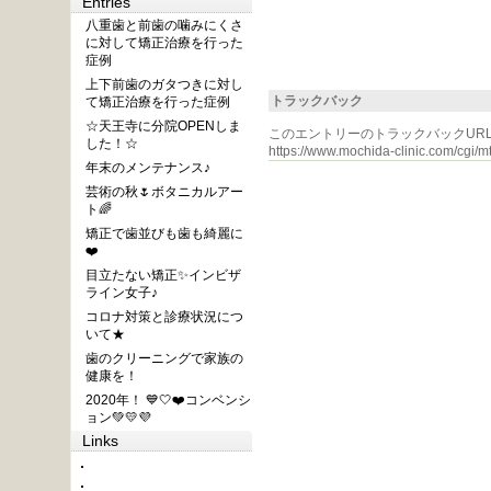
Entries
八重歯と前歯の噛みにくさ
に対して矯正治療を行った
症例
上下前歯のガタつきに対し
トラックバック
て矯正治療を行った症例
☆天王寺に分院OPENしま
このエントリーのトラックバックURL
した！☆
https://www.mochida-clinic.com/cgi/mt
年末のメンテナンス♪
芸術の秋🌷ボタニカルアー
ト🌈
矯正で歯並びも歯も綺麗に
❤️
目立たない矯正✨インビザ
ライン女子♪
コロナ対策と診療状況につ
いて★
歯のクリーニングで家族の
健康を！
2020年！ 💙🤍❤️コンベンシ
ョン💚💛💜
Links