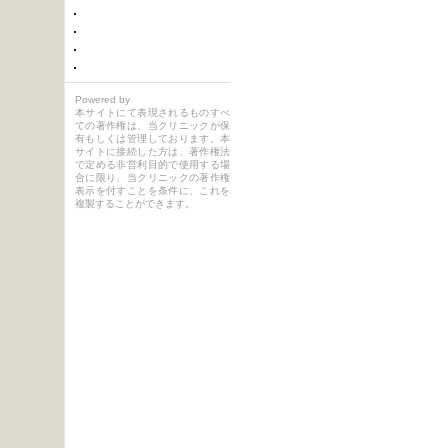
Powered by
本サイトにて表現されるものすべ
ての著作権は、当クリニックが保
有もしくは管理しております。本
サイトに接続した方は、著作権法
で定める非営利目的で使用する場
合に限り、当クリニックの著作権
表示を付すことを条件に、これを
複製することができます。