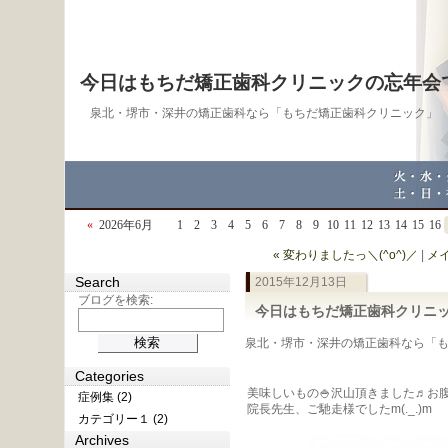
今日はもちだ矯正歯科クリニックの忘年会でし
泉北・堺市・深井の矯正歯科なら「もちだ矯正歯科クリニック」
«
2026年6月
1
2
3
4
5
6
7
8
9
10
11
12
13
14
15
16
« 変わりましたっ＼(^o^)／
|
メ
Search
2015年12月13日
ブログを検索:
今日はもちだ矯正歯科クリニック
泉北・堺市・深井の矯正歯科なら「もちだ
Categories
美味しいもの🍚沢山頂きました♬お
症例集 (2)
院長先生、ご馳走様でしたm(._.)m
カテゴリー１ (2)
Archives