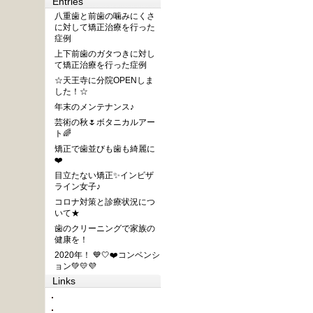
Entries
八重歯と前歯の噛みにくさ
に対して矯正治療を行った
症例
上下前歯のガタつきに対し
て矯正治療を行った症例
☆天王寺に分院OPENしま
した！☆
年末のメンテナンス♪
芸術の秋🌷ボタニカルアー
ト🌈
矯正で歯並びも歯も綺麗に
❤️
目立たない矯正✨インビザ
ライン女子♪
コロナ対策と診療状況につ
いて★
歯のクリーニングで家族の
健康を！
2020年！ 💙🤍❤️コンベンシ
ョン💚💛💜
Links