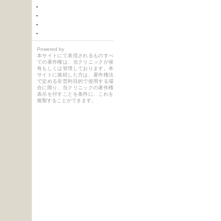
Powered by
本サイトにて表現されるものすべ
ての著作権は、当クリニックが保
有もしくは管理しております。本
サイトに接続した方は、著作権法
で定める非営利目的で使用する場
合に限り、当クリニックの著作権
表示を付すことを条件に、これを
複製することができます。