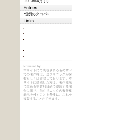
2013年4月 (1)
Entries
恒例のタコパ♪
Links
Powered by
本サイトにて表現されるものすべ
ての著作権は、当クリニックが保
有もしくは管理しております。本
サイトに接続した方は、著作権法
で定める非営利目的で使用する場
合に限り、当クリニックの著作権
表示を付すことを条件に、これを
複製することができます。