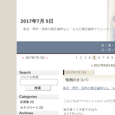
2017年7月 5日
泉北・堺市・深井の矯正歯科なら「もちだ矯正歯科クリニック」
«
2017年7月 5日
»
1
2
3
4
5
6
7
8
9
« 2017年6月14
Search
2017年7月 5日
ブログを検索:
恒例のタコパ♪
泉北・堺市・深井の矯正歯科なら「
Categories
こんにちは〜〜コンシェルジュの三
症例集 (4)
カテゴリー１ (2)
毎日暑くて大変ですね💦
Archives
まだ7月なのに...