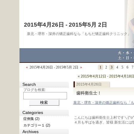
2015年4月26日 - 2015年5月 2日
泉北・堺市・深井の矯正歯科なら「もちだ矯正歯科クリニック」
«
2015年4月26日 - 2015年5月 2日
»
1
2
3
4
5
6
7
« 2015年4月12日 - 2015年4月18
Search
2015年4月26日
ブログを検索:
歯科衛生士！
泉北・堺市・深井の矯正歯科なら「
Categories
こんにちは歯科衛生士上村です＼(^o^
症例集 (2)
４月も半ばを過ぎ、皆様 新生活には
カテゴリー１ (2)
Archives