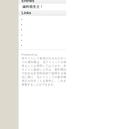
Entries
歯科衛生士！
Links
Powered by
本サイトにて表現されるものすべ
ての著作権は、当クリニックが保
有もしくは管理しております。本
サイトに接続した方は、著作権法
で定める非営利目的で使用する場
合に限り、当クリニックの著作権
表示を付すことを条件に、これを
複製することができます。