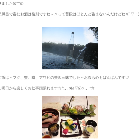
ました(o^^o)
天風呂で呑むお酒は格別ですね～♬って普段はほとんど呑まないんだけどね♪( ´▽｀)
ご飯は～フグ、蟹、鰤、アワビの贅沢三昧でした～お腹も心もぱんぱんです♡
明日から楽しくお仕事頑張れます☆*:.｡. o(≧▽≦)o .｡.:*☆