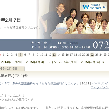
15年2月 7日
ら「もちだ矯正歯科クリニック」
»
1
2
3
4
5
6
7
8
9
10
11
12
13
14
15
16
17
18
19
20
21
22
23
24
25
« 2014年12月28日 - 2015年1月 3日
|
メイン
|
2015年2月 8日 - 2015年2月14日 »
015年2月 5日
泉旅行♪( ´▽｀)🌟
北・堺市・深井の矯正歯科なら「もちだ矯正歯科クリニック」
| 16:31
|
パーマリンク
ラックバック (
なさま～こんにちは！
ンシェルジュの三宅です🎵
日は久しぶりにお休みいただいて、毎年この時期に行ってる、京都伊根の温泉に行