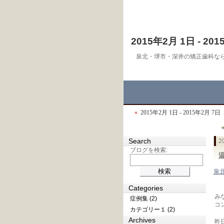
2015年2月 1日 - 20
泉北・堺市・深井の矯正歯科な
«
2015年2月 1日 - 2015年2月 7日
Search
2
ブログを検索:
温
泉
Categories
み
症例集 (2)
コ
カテゴリー１ (2)
Archives
昨