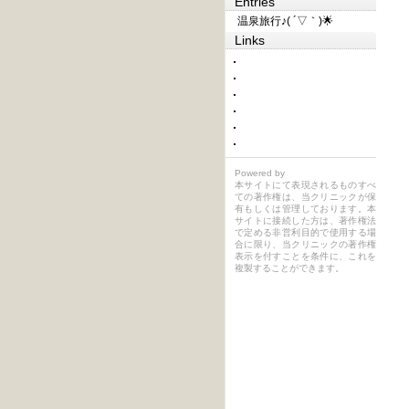
Entries
温泉旅行♪( ´▽｀)🌟
Links
Powered by
本サイトにて表現されるものすべ
ての著作権は、当クリニックが保
有もしくは管理しております。本
サイトに接続した方は、著作権法
で定める非営利目的で使用する場
合に限り、当クリニックの著作権
表示を付すことを条件に、これを
複製することができます。