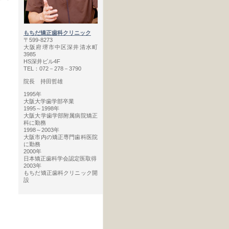
もちだ矯正歯科クリニック
〒599-8273
大阪府堺市中区深井清水町
3985
HS深井ビル4F
TEL：072－278－3790
院長 持田哲雄
1995年
大阪大学歯学部卒業
1995～1998年
大阪大学歯学部附属病院矯正
科に勤務
1998～2003年
大阪市内の矯正専門歯科医院
に勤務
2000年
日本矯正歯科学会認定医取得
2003年
もちだ矯正歯科クリニック開
設